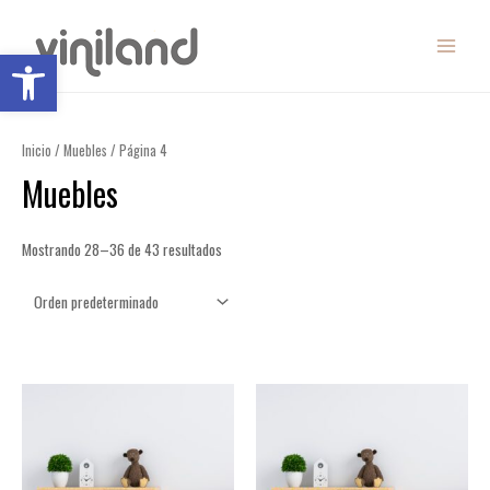
Ir
MAIN
al
Abrir barra de herramientas
MENU
contenido
Inicio
/
Muebles
/ Página 4
Muebles
Mostrando 28–36 de 43 resultados