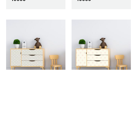
Vinilo decorativo
Vinilo decorativo
para muebles · Ref.
para muebles · Ref.
10040
10041