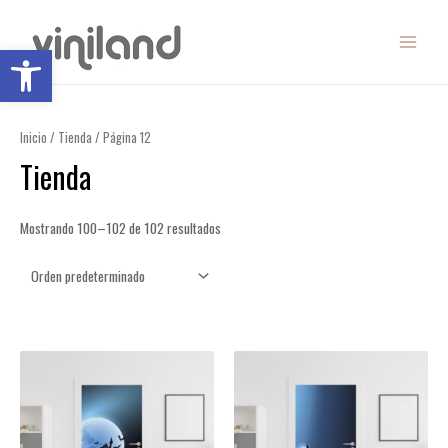
Ir
MAIN
al
Abrir barra de herramientas
MENU
contenido
Inicio
/
Tienda
/ Página 12
Tienda
Mostrando 100–102 de 102 resultados