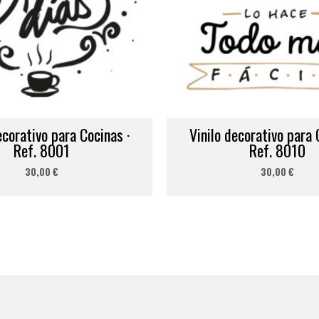
Correo electrónico
*
ecorativo para Cocinas ·
Vinilo decorativo para 
 para la próxima vez que comente.
Ref. 8001
Ref. 8010
30,00
€
30,00
€