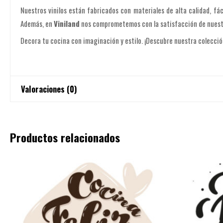
Nuestros vinilos están fabricados con materiales de alta calidad, fác
Además, en
Viniland
nos comprometemos con la satisfacción de nuestro
Decora tu cocina con imaginación y estilo. ¡Descubre nuestra colecció
Valoraciones (0)
No hay valoraciones aún.
Productos relacionados
Sé el primero en valorar “Vinilo decorativo para Co
Tu dirección de correo electrónico no será publicada.
Los campos 
Tu puntuación
*
Tu valoración
*