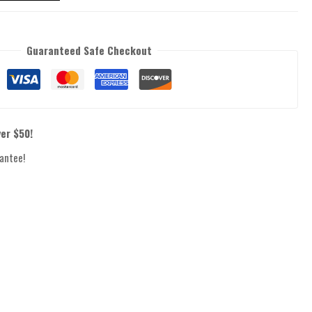
Guaranteed Safe Checkout
ver $50!
antee!