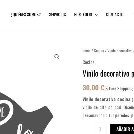
¿QUIÉNES SOMOS?
SERVICIOS
PORTFOLIO
CONTACTO
Vinilo
Inicio
/
Cocina
/ Vinilo decorativo
decorativo
Cocina
para
Vinilo decorativo 
Cocinas
·
30,00
€
& Free Shipping
Ref.
Vinilo decorativo cocina ¡
8011
vinilo de alta calidad. Dise
cantidad
personalidad a tus paredes. ¡
AÑADIR A