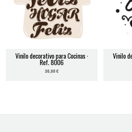
Nombre
*
Vinilo decorativo para Cocinas ·
Vinilo d
Guarda mi nombre, correo electrónico y web en este navegador
Ref. 8006
30,00
€